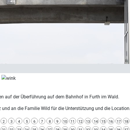
.
 auf der Überführung auf dem Bahnhof in Furth im Wald.
und an die Familie Wild für die Unterstützung und die Location
2
3
4
5
6
7
8
9
10
11
12
13
14
15
16
17
18
21
22
23
24
25
26
27
28
29
30
31
32
33
34
35
36
37