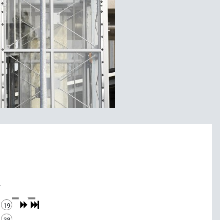
.
19
38