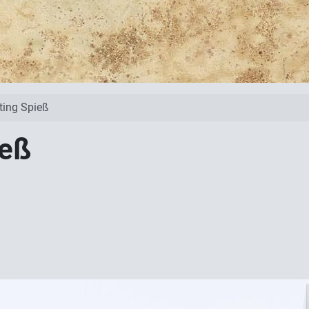
ting Spieß
ieß