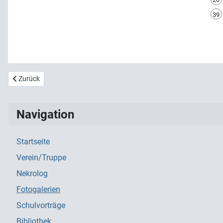
39
Vorheriger Beitrag: 2019 Projekt MarchAlp
Zurück
Navigation
Startseite
Verein/Truppe
Nekrolog
Fotogalerien
Schulvorträge
Bibliothek