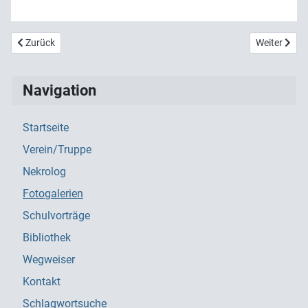
Vorheriger Beitrag: 2021 BOL Herbstdrill Brenden
Nächster Be
Zurück
Weiter
Navigation
Startseite
Verein/Truppe
Nekrolog
Fotogalerien
Schulvorträge
Bibliothek
Wegweiser
Kontakt
Schlagwortsuche