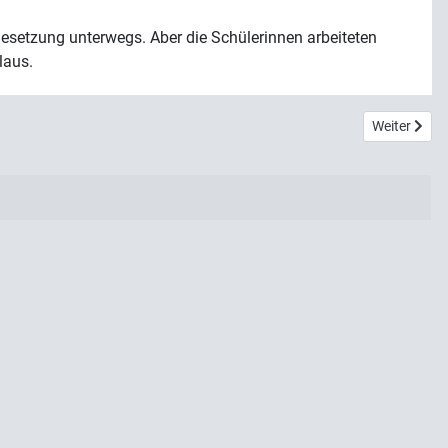
 Besetzung unterwegs. Aber die Schülerinnen arbeiteten
laus.
Nächster Be
Weiter