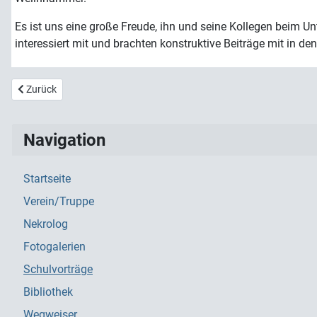
Es ist uns eine große Freude, ihn und seine Kollegen beim Unt
interessiert mit und brachten konstruktive Beiträge mit in d
Vorheriger Beitrag: 2020 Johann-Brunner-Mittelschule Cham
Zurück
Navigation
Startseite
Verein/Truppe
Nekrolog
Fotogalerien
Schulvorträge
Bibliothek
Wegweiser