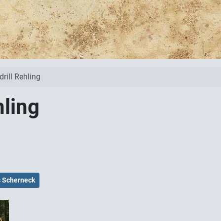
rill Rehling
hling
s Scherneck