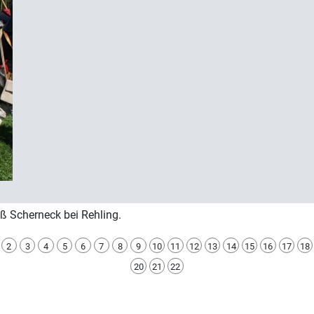
ß Scherneck bei Rehling.
2
3
4
5
6
7
8
9
10
11
12
13
14
15
16
17
18
20
21
22