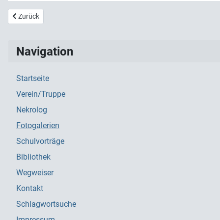
Vorheriger Beitrag: 2009 Herbstdrill Dürmentingen
Zurück
Navigation
Startseite
Verein/Truppe
Nekrolog
Fotogalerien
Schulvorträge
Bibliothek
Wegweiser
Kontakt
Schlagwortsuche
Impressum