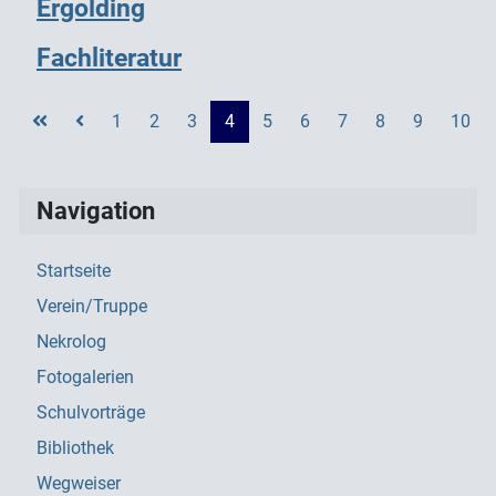
Ergolding
Fachliteratur
1
2
3
4
5
6
7
8
9
10
Seite 4 von 13
Navigation
Startseite
Verein/Truppe
Nekrolog
Fotogalerien
Schulvorträge
Bibliothek
Wegweiser